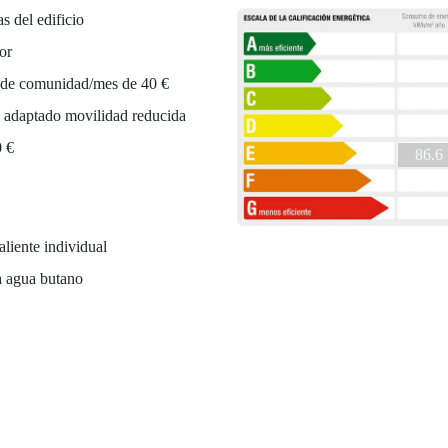
as del edificio
or
 de comunidad/mes de 40 €
 adaptado movilidad reducida
0 €
86.6
liente individual
a agua butano