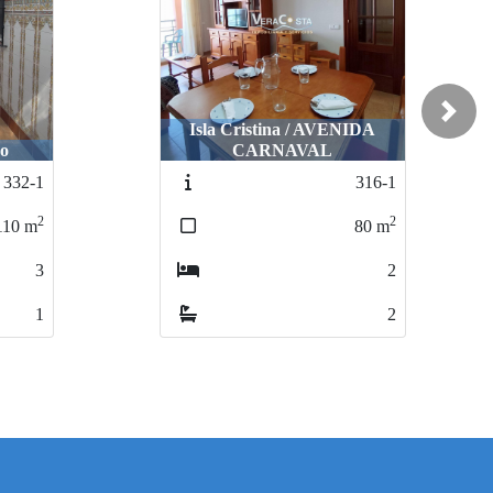
Cerca
de la
Playa
Next
IDA
Isla Cristina / Avenida Parque
316-1
326-1
2
2
80
m
89
m
2
3
2
2