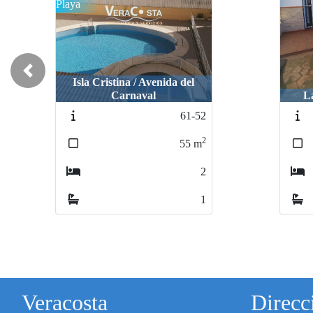
Previous
La Redondela / Centro
I
315-1B
2
120
m
2
2
Veracosta
Direcc