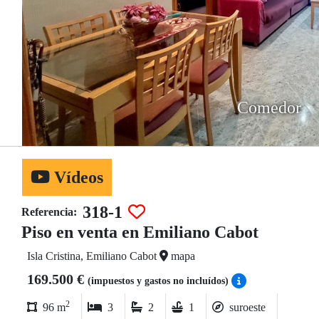
Comedor
Vídeos
318-1
Referencia:
Piso en venta en Emiliano Cabot
Isla Cristina, Emiliano Cabot
mapa
169.500 €
(impuestos y gastos no incluídos)
2
96 m
3
2
1
suroeste