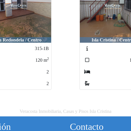
Isla Cristina / AVEN
sla Cristina / Centro
CARNAVAL
332-1
2
110
m
3
1
Veracosta Inmobiliaria, Casas y Pisos Isla Cristina
ión
Contacto