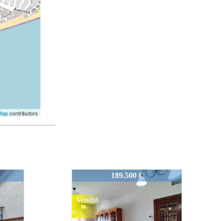
Map
contributors
318-1
133.000 €
Ocasió
n