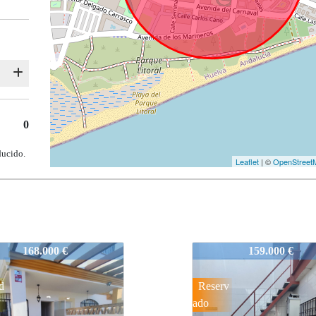
0
ducido.
Leaflet
| ©
OpenStreet
318-1
159.000 €
189.500 €
v
Vendid
o